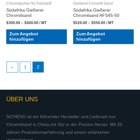
Chromitpulver für Farbstoff
Gießerei-Chromit-Sand
Südafrika Gießerei
Südafrika Gießerei
Chromitsand
Chromitsand AFS45-50
$
300.00
–
$
400.00
/ MT
$
520.00
–
$
550.00
/ MT
Zum Angebot
Zum Angebot
hinzufügen
hinzufügen
←
1
2
ÜBER UNS
SICHENG ist ein führender Hersteller und Lieferant von
Chromitsand in China mit Sitz in der Provinz Henan. Mit 20
Jahren Produktionserfahrung und einem erfahrenen