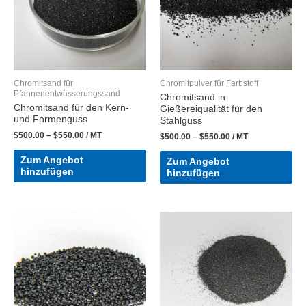
Chromitsand für
Chromitpulver für Farbstoff
Pfannenentwässerungssand
Chromitsand in
Chromitsand für den Kern-
Gießereiqualität für den
und Formenguss
Stahlguss
$
500.00
–
$
550.00
/ MT
$
500.00
–
$
550.00
/ MT
Zum Angebot
Zum Angebot
hinzufügen
hinzufügen