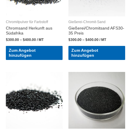
Chromitpulver für Farbstoff
Gießerei-Chromit-Sand
Chromsand Herkunft aus
Gießerei/Chromitsand AFS30-
Südafrika
35 Preis
$
300.00
–
$
400.00
/ MT
$
300.00
–
$
400.00
/ MT
Zum Angebot
Zum Angebot
hinzufügen
hinzufügen