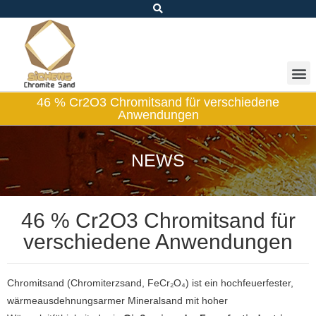
46 % Cr2O3 Chromitsand für verschiedene
Anwendungen
NEWS
46 % Cr2O3 Chromitsand für
verschiedene Anwendungen
Chromitsand (Chromiterzsand, FeCr₂O₄) ist ein hochfeuerfester,
wärmeausdehnungsarmer Mineralsand mit hoher