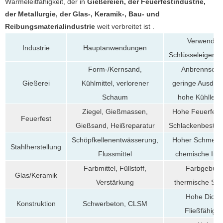
Wärmeleitfähigkeit, der in
Gießereien, der Feuerfestindustrie,
der Metallurgie, der Glas-, Keramik-, Bau- und
Reibungsmaterialindustrie
weit verbreitet ist .
Verwendet
Industrie
Hauptanwendungen
Schlüsseleigensc
Form-/Kernsand,
Anbrennschu
Kühlmittel, verlorener
geringe Ausdeh
Gießerei
Schaum
hohe Kühlleis
Ziegel, Gießmassen,
Hohe Feuerfesti
Feuerfest
Gießsand, Heißreparatur
Schlackenbeständ
Schöpfkellenentwässerung,
Hoher Schmelzp
Stahlherstellung
Flussmittel
chemische Iner
Farbmittel, Füllstoff,
Farbgebung
Glas/Keramik
Verstärkung
thermische Stabi
Hohe Dichte
Konstruktion
Schwerbeton, CLSM
Fließfähigke