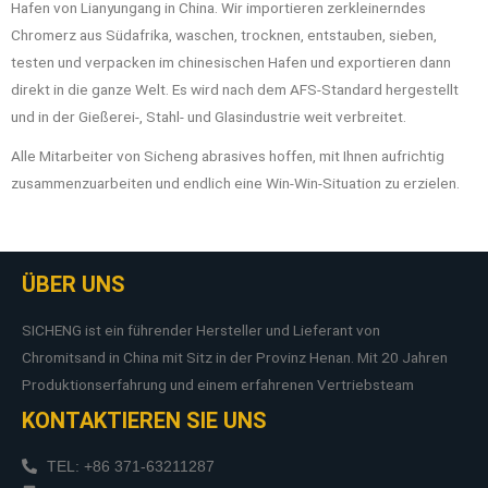
Hafen von Lianyungang in China.
Wir importieren zerkleinerndes
Chromerz aus Südafrika, waschen, trocknen, entstauben, sieben,
testen und verpacken im chinesischen Hafen und exportieren dann
direkt in die ganze Welt.
Es wird nach dem AFS-Standard hergestellt
und in der Gießerei-, Stahl- und Glasindustrie weit verbreitet.
Alle Mitarbeiter von Sicheng abrasives hoffen, mit Ihnen aufrichtig
zusammenzuarbeiten und endlich eine Win-Win-Situation zu erzielen.
ÜBER UNS
SICHENG ist ein führender Hersteller und Lieferant von
Chromitsand in China mit Sitz in der Provinz Henan. Mit 20 Jahren
Produktionserfahrung und einem erfahrenen Vertriebsteam
KONTAKTIEREN SIE UNS
TEL: +86 371-63211287